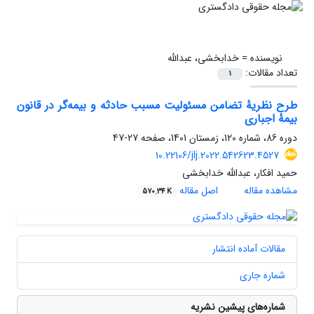
نویسنده =
خدابخشی، عبدالله
تعداد مقالات:
1
طرح نظریۀ تضامن مسئولیت مسبب حادثه و بیمه‌گر در قانون
بیمۀ اجباری
دوره 86، شماره 120، زمستان 1401، صفحه
27-47
10.22106/jlj.2022.542623.4527
حمید افکار، عبدالله خدابخشی
مشاهده مقاله
اصل مقاله
570.34 K
مقالات آماده انتشار
شماره جاری
شماره‌های پیشین نشریه