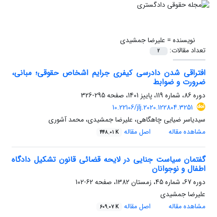
نویسنده =
علیرضا جمشیدی
تعداد مقالات:
2
افتراقی شدن دادرسی کیفری جرایم اشخاص حقوقی؛ مبانی،
ضرورت و ضوابط
دوره 86، شماره 119، پاییز 1401، صفحه
295-326
10.22106/jlj.2020.122804.3251
سیدیاسر ضیایی چاهگاهی، علیرضا جمشیدی، محمد آشوری
مشاهده مقاله
اصل مقاله
448.01 K
گفتمان سیاست جنایی در لایحه قضائی قانون تشکیل دادگاه
اطفال و نوجوانان
دوره 67، شماره 45، زمستان 1382، صفحه
62-102
علیرضا جمشیدی
مشاهده مقاله
اصل مقاله
609.07 K