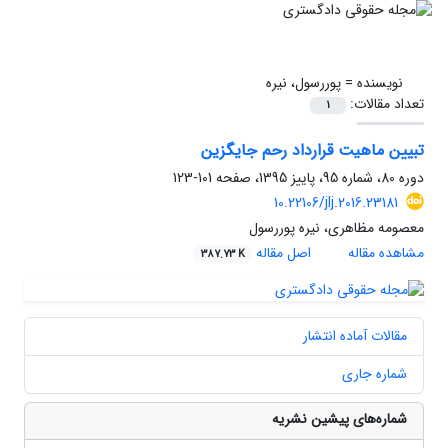
نویسنده =
پوررسول، نیره
تعداد مقالات:
1
تبیین ماهیت قرارداد رحم جایگزین
دوره 80، شماره 95، پاییز 1395، صفحه
101-123
10.22106/jlj.2016.23181
معصومه مظاهری، نیره پوررسول
مشاهده مقاله
اصل مقاله
387.73 K
مقالات آماده انتشار
شماره جاری
شماره‌های پیشین نشریه