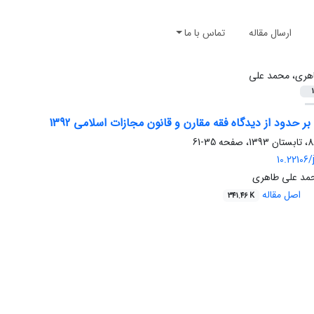
ارسال مقاله
تماس با ما
هری، محمد علی
1
 بر حدود از دیدگاه فقه مقارن و قانون مجازات اسلامی 1392
35-61
10.22106/j
محمد علی طاهری
اصل مقاله
341.46 K