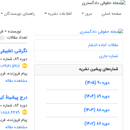
صفحه اصلی
مرور
اطلاعات نشریه
راهنمای نویسندگان
نویسنده =
فر
تعداد مقالات:
مقالات آماده انتشار
نگرشی تطبیقی ب
شماره جاری
دوره 89، شماره 130، تابستان 1404، صفحه
.2029161.5917
شماره‌های پیشین نشریه
پیام فروزنده، فر
مشاهده مقاله
دوره 90 (1405)
دوره 89 (1404)
درج پیشینۀ کی
دوره 86، شماره 120، زمستان 1401، صفحه
دوره 88 (1403)
.540888.4479
پیام فروزنده، فر
دوره 87 (1402)
مشاهده مقاله