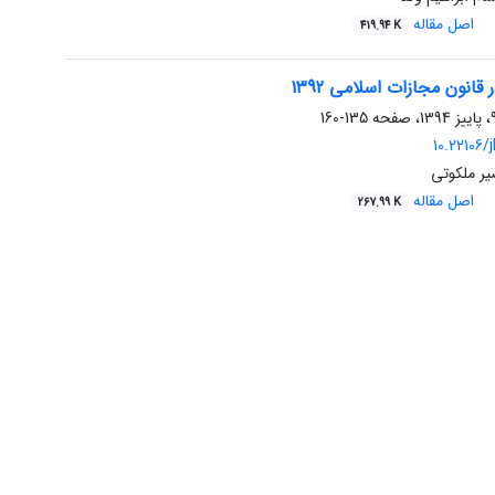
اصل مقاله
419.94 K
قانون مجازات اسلامی 1392
135-160
10.22106/j
ر ملکوتی
اصل مقاله
267.99 K