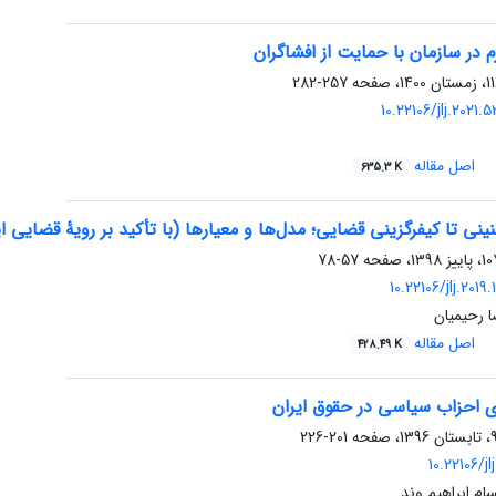
 در ‌سازمان با حمایت از افشاگران
257-282
10.22106/jlj.2021
اصل مقاله
635.3 K
نینی تا کیفرگزینی قضایی؛ مدل‌ها و معیارها (با تأکید بر رویۀ قضایی ای
57-78
10.22106/jlj.201
 رحیمیان
اصل مقاله
428.49 K
ی احزاب سیاسی در حقوق ایران
201-226
10.22106/j
م ابراهیم وند