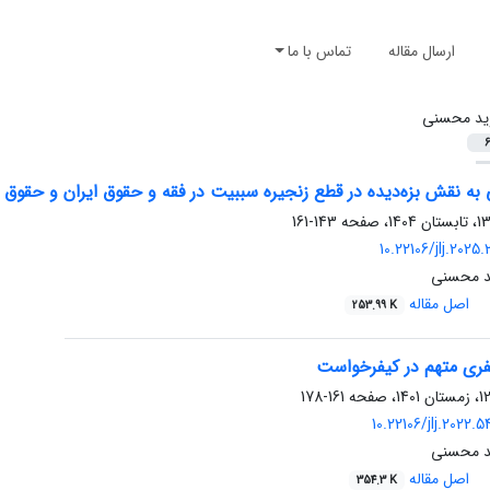
ارسال مقاله
تماس با ما
ید محسنی
6
ه نقش بزه‌دیده در قطع زنجیره سببیت در فقه و حقوق ایران و حقوق 
143-161
10.22106/jlj.2025
ید محسنی
اصل مقاله
253.99 K
فری متهم در کیفرخواست
161-178
10.22106/jlj.2022
ید محسنی
اصل مقاله
354.3 K