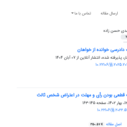
ارسال مقاله
تماس با ما
دی حسن زاده
7
 دادرسی خوانده از خواهان
ر، پذیرفته شده، انتشار آنلاین از
07 آبان 1404
10.22106/jlj.2025.
قطعی بودن رأی و مهلت در اعتراض شخص ثالث
145-163
10.22106/jlj.2022
اصل مقاله
350.57 K