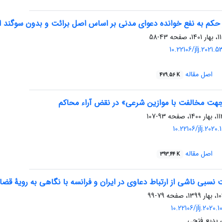
م به نفع خوانده دعوای مدنی بر اساس اصل برائت و بدون سوگند ا
43-58
10.22106/jlj.2021
اصل مقاله
479.56 K
جهت مخالفت با موازین شرعی» در نقض آراء محاکم
93-107
10.22106/jlj.2020
اصل مقاله
393.44 K
سبی ناشی از ارتباط دعاوی در ایران و فرانسه با نگاهی به رویۀ قضا
79-99
10.22106/jlj.2020
 بدیع فتحی