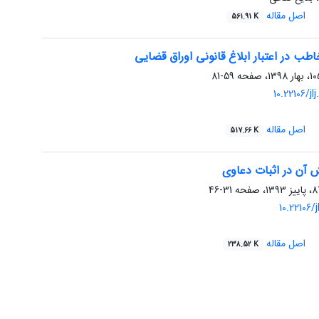
اصل مقاله
561.91 K
ب در اعتبار ابلاغ قانونی اوراق قضایی
59-81
10.22106/jl
اصل مقاله
517.66 K
 آن در اثبات دعاوی
31-46
10.22106/j
اصل مقاله
238.52 K